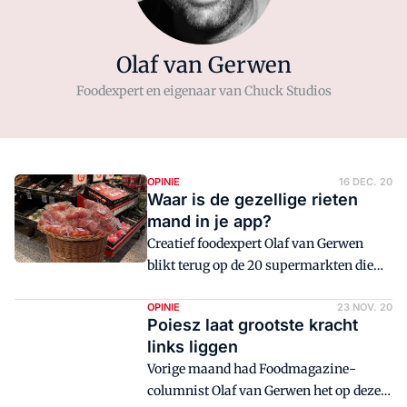
Olaf van Gerwen
Foodexpert en eigenaar van Chuck Studios
OPINIE
16 DEC. 20
Waar is de gezellige rieten
mand in je app?
Creatief foodexpert Olaf van Gerwen
blikt terug op de 20 supermarkten die
hij in de afgelopen tijd heeft bekeken en
kijkt vooruit naar hoe websupers het
OPINIE
23 NOV. 20
Poiesz laat grootste kracht
doen.
links liggen
Vorige maand had Foodmagazine-
columnist Olaf van Gerwen het op deze