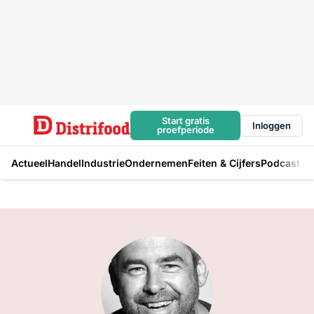
Start gratis
Inloggen
proefperiode
Actueel
Handel
Industrie
Ondernemen
Feiten & Cijfers
Podcast