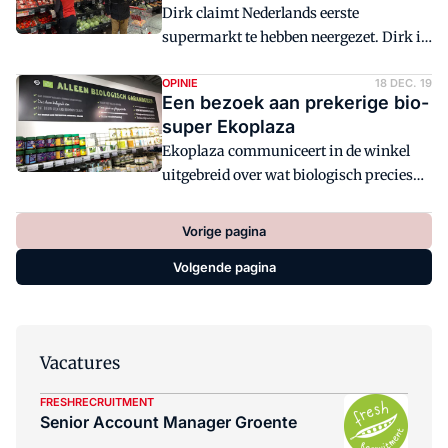
Dirk claimt Nederlands eerste
de nummer 4 van Duitsland en de
supermarkt te hebben neergezet. Dirk is
nummer 8 van de wereld.
ook de makkelijkste supermarkt voor
als je '30 Seconds' speelt: roep gewoon
OPINIE
18 DEC. 19
Een bezoek aan prekerige bio-
'Supermarkt met rode tas'. Probeer dat
super Ekoplaza
maar eens met willekeurig welke andere
Ekoplaza communiceert in de winkel
supermarkt; een marketingklassieker.
uitgebreid over wat biologisch precies
inhoudt. Olaf van Gerwen vindt dit
overbodig en ziet liever dat Ekoplaza
Vorige pagina
meer aandacht besteedt aan smaak,
Volgende pagina
houdbaarheid of versheid.
Vacatures
FRESHRECRUITMENT
Senior Account Manager Groente