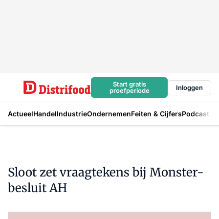
Start gratis
Inloggen
proefperiode
Actueel
Handel
Industrie
Ondernemen
Feiten & Cijfers
Podcast
Sloot zet vraagtekens bij Monster-
besluit AH