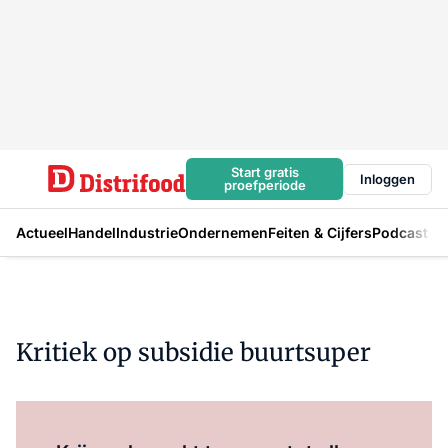
Start gratis
Inloggen
proefperiode
Actueel
Handel
Industrie
Ondernemen
Feiten & Cijfers
Podcast
Kritiek op subsidie buurtsuper
Log in
om dit artikel te lezen.