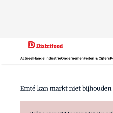
Actueel
Handel
Industrie
Ondernemen
Feiten & Cijfers
P
Emté kan markt niet bijhouden