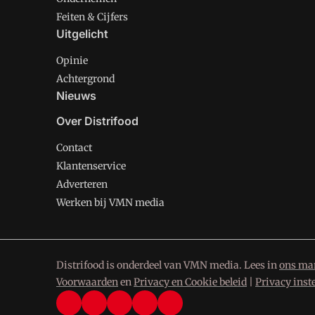
Feiten & Cijfers
Uitgelicht
Opinie
Achtergrond
Nieuws
Over Distrifood
Contact
Klantenservice
Adverteren
Werken bij VMN media
Distrifood is onderdeel van VMN media. Lees in
ons man
Voorwaarden
en
Privacy en Cookie beleid
|
Privacy inst