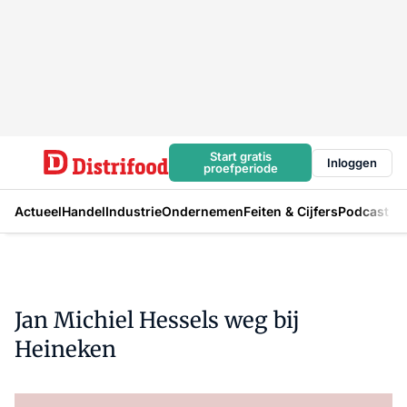
Start gratis
Inloggen
proefperiode
Actueel
Handel
Industrie
Ondernemen
Feiten & Cijfers
Podcast
Jan Michiel Hessels weg bij
Heineken