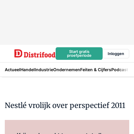
Start gratis
Inloggen
proefperiode
Actueel
Handel
Industrie
Ondernemen
Feiten & Cijfers
Podcast
Nestlé vrolijk over perspectief 2011
Log in
om dit artikel te lezen.