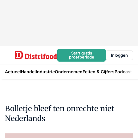
Start gratis
Inloggen
proefperiode
Actueel
Handel
Industrie
Ondernemen
Feiten & Cijfers
Podcast
Bolletje bleef ten onrechte niet
Nederlands