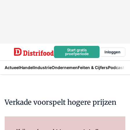
Start gratis
Inloggen
proefperiode
Actueel
Handel
Industrie
Ondernemen
Feiten & Cijfers
Podcast
Verkade voorspelt hogere prijzen
Log in
om dit artikel te lezen.