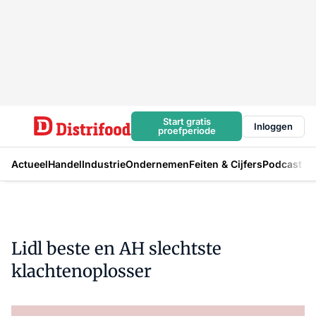
Start gratis
Inloggen
proefperiode
Actueel
Handel
Industrie
Ondernemen
Feiten & Cijfers
Podcast
Lidl beste en AH slechtste
klachtenoplosser