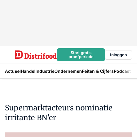
Start gratis
Inloggen
proefperiode
Actueel
Handel
Industrie
Ondernemen
Feiten & Cijfers
Podcast
Supermarktacteurs nominatie
irritante BN'er