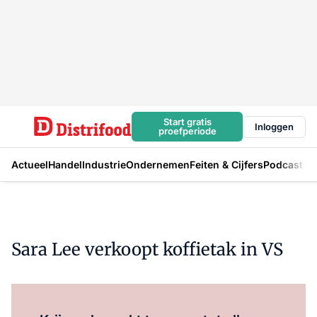
Start gratis
Inloggen
proefperiode
Actueel
Handel
Industrie
Ondernemen
Feiten & Cijfers
Podcast
Sara Lee verkoopt koffietak in VS
Log in
om dit artikel te lezen.