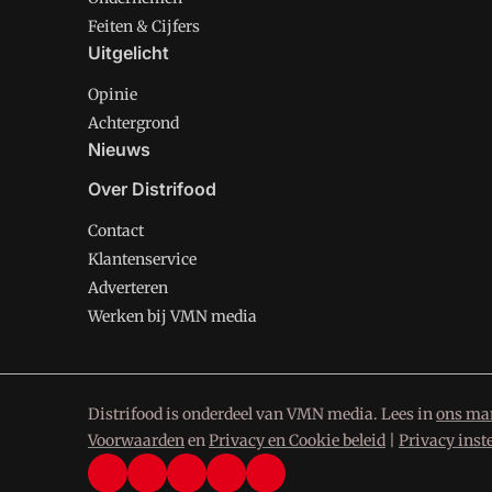
Feiten & Cijfers
Uitgelicht
Opinie
Achtergrond
Nieuws
Over Distrifood
Contact
Klantenservice
Adverteren
Werken bij VMN media
Distrifood is onderdeel van VMN media. Lees in
ons man
Voorwaarden
en
Privacy en Cookie beleid
|
Privacy inst