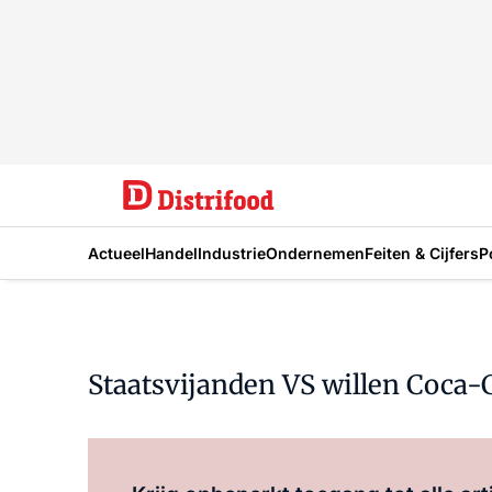
Actueel
Handel
Industrie
Ondernemen
Feiten & Cijfers
P
Staatsvijanden VS willen Coca-C