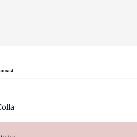
odcast
olla
Log in
om dit artikel te lezen.