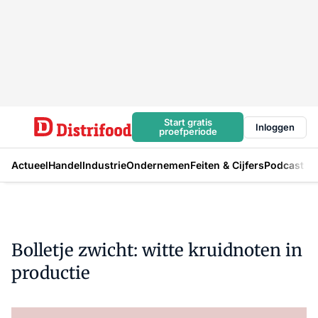
Start gratis
Inloggen
proefperiode
Actueel
Handel
Industrie
Ondernemen
Feiten & Cijfers
Podcast
Bolletje zwicht: witte kruidnoten in
productie