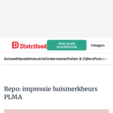
Start gratis
Inloggen
proefperiode
Actueel
Handel
Industrie
Ondernemen
Feiten & Cijfers
Podcast
Repo: impressie huismerkbeurs
PLMA