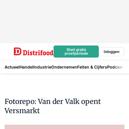
Start gratis
Inloggen
proefperiode
Actueel
Handel
Industrie
Ondernemen
Feiten & Cijfers
Podcast
Fotorepo: Van der Valk opent
Versmarkt