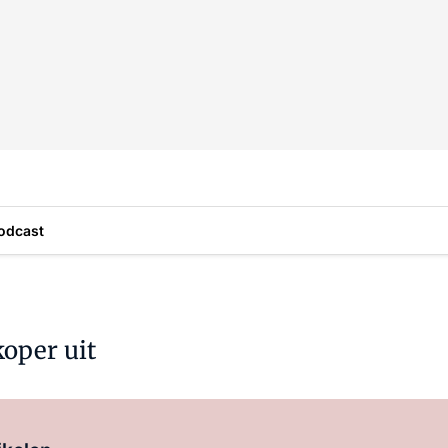
odcast
koper uit
Log in
om dit artikel te lezen.