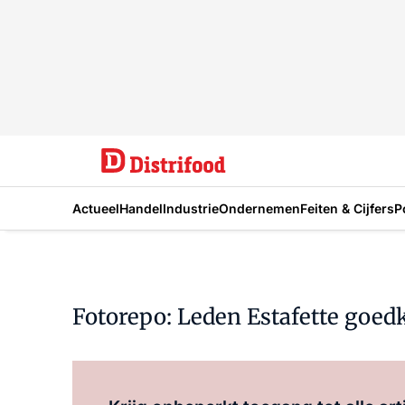
Actueel
Handel
Industrie
Ondernemen
Feiten & Cijfers
P
Fotorepo: Leden Estafette goed