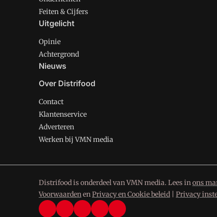
Feiten & Cijfers
Uitgelicht
Opinie
Achtergrond
Nieuws
Over Distrifood
Contact
Klantenservice
Adverteren
Werken bij VMN media
Distrifood is onderdeel van VMN media. Lees in
ons man
Voorwaarden
en
Privacy en Cookie beleid
|
Privacy inst