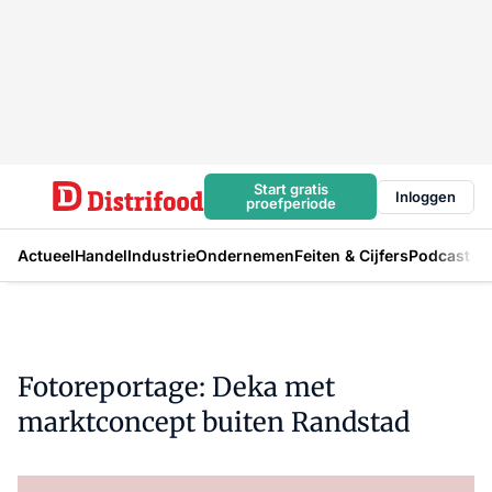
Start gratis
Inloggen
proefperiode
Actueel
Handel
Industrie
Ondernemen
Feiten & Cijfers
Podcast
Fotoreportage: Deka met
marktconcept buiten Randstad