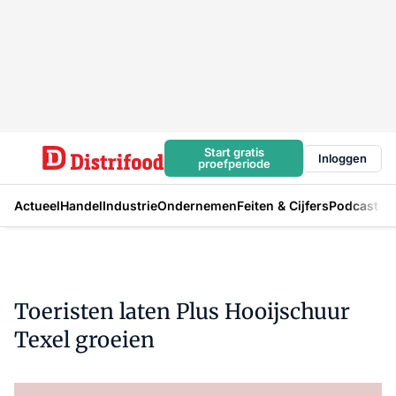
Start gratis
Inloggen
proefperiode
Actueel
Handel
Industrie
Ondernemen
Feiten & Cijfers
Podcast
Toeristen laten Plus Hooijschuur
Texel groeien