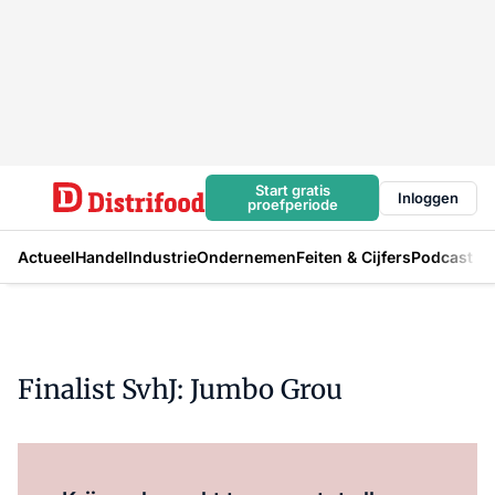
Start gratis
Inloggen
proefperiode
Actueel
Handel
Industrie
Ondernemen
Feiten & Cijfers
Podcast
Finalist SvhJ: Jumbo Grou
Log in
om dit artikel te lezen.