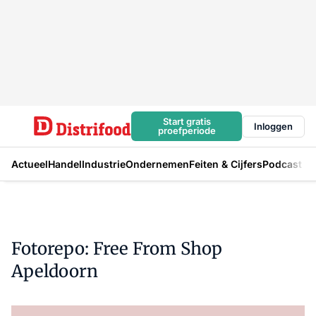
Start gratis
Inloggen
proefperiode
Actueel
Handel
Industrie
Ondernemen
Feiten & Cijfers
Podcast
Fotorepo: Free From Shop
Apeldoorn