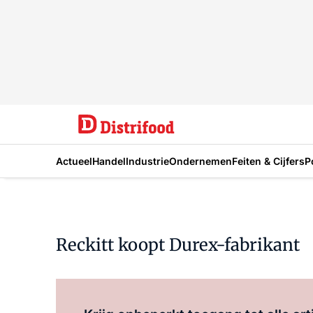
Actueel
Handel
Industrie
Ondernemen
Feiten & Cijfers
P
Reckitt koopt Durex-fabrikant