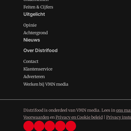
Feiten & Cijfers
Uitgelicht
Opinie
Achtergrond
Nieuws
Over Distrifood
Contact
Klantenservice
Adverteren
Werken bij VMN media
Distrifood is onderdeel van VMN media. Lees in
ons man
Voorwaarden
en
Privacy en Cookie beleid
|
Privacy inst