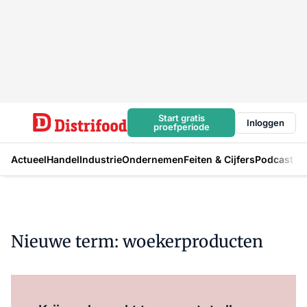
Start gratis
Inloggen
proefperiode
Actueel
Handel
Industrie
Ondernemen
Feiten & Cijfers
Podcast
Nieuwe term: woekerproducten
Log in
om dit artikel te lezen.