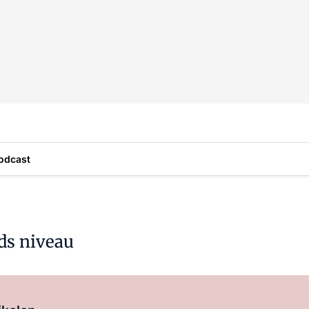
odcast
nds niveau
Log in
om dit artikel te lezen.