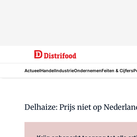
Actueel
Handel
Industrie
Ondernemen
Feiten & Cijfers
P
Delhaize: Prijs niet op Nederla