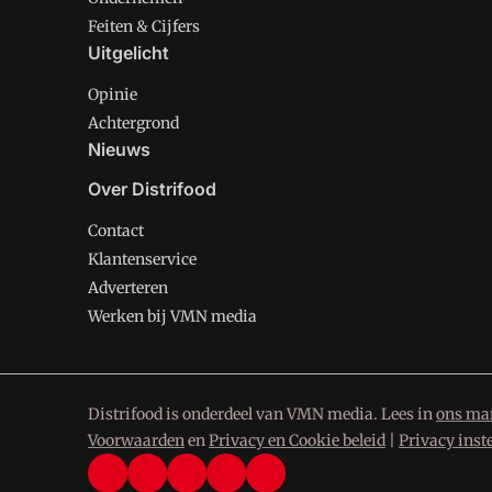
Feiten & Cijfers
Uitgelicht
Opinie
Achtergrond
Nieuws
Over Distrifood
Contact
Klantenservice
Adverteren
Werken bij VMN media
Distrifood is onderdeel van VMN media. Lees in
ons man
Voorwaarden
en
Privacy en Cookie beleid
|
Privacy inst