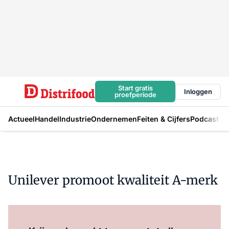
Start gratis
Inloggen
proefperiode
Actueel
Handel
Industrie
Ondernemen
Feiten & Cijfers
Podcast
Unilever promoot kwaliteit A-merk
Log in
om dit artikel te lezen.