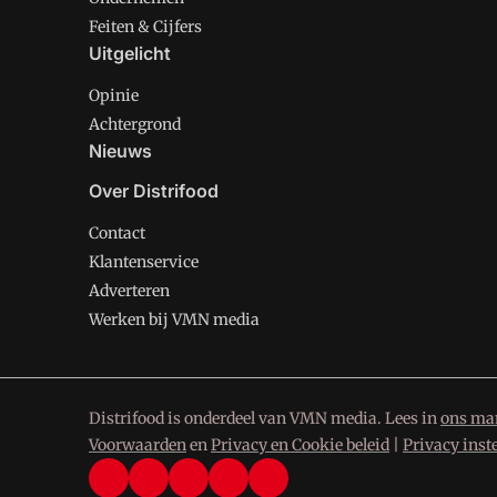
Feiten & Cijfers
Uitgelicht
Opinie
Achtergrond
Nieuws
Over Distrifood
Contact
Klantenservice
Adverteren
Werken bij VMN media
Distrifood is onderdeel van VMN media. Lees in
ons man
Voorwaarden
en
Privacy en Cookie beleid
|
Privacy inst