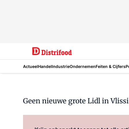
Actueel
Handel
Industrie
Ondernemen
Feiten & Cijfers
P
Geen nieuwe grote Lidl in Vliss