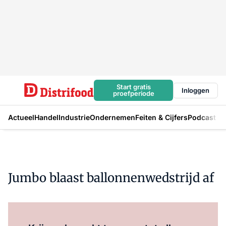
Start gratis
Inloggen
proefperiode
Actueel
Handel
Industrie
Ondernemen
Feiten & Cijfers
Podcast
Jumbo blaast ballonnenwedstrijd af
Log in
om dit artikel te lezen.