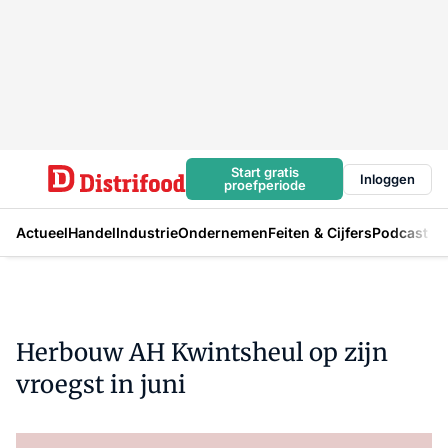
Start gratis
Inloggen
proefperiode
Actueel
Handel
Industrie
Ondernemen
Feiten & Cijfers
Podcast
Herbouw AH Kwintsheul op zijn
vroegst in juni