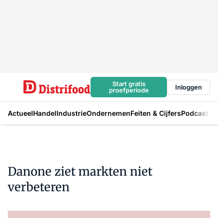
Start gratis
Inloggen
proefperiode
Actueel
Handel
Industrie
Ondernemen
Feiten & Cijfers
Podcast
Danone ziet markten niet
verbeteren