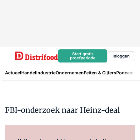
Start gratis
Inloggen
proefperiode
Actueel
Handel
Industrie
Ondernemen
Feiten & Cijfers
Podcast
FBI-onderzoek naar Heinz-deal
Log in
om dit artikel te lezen.