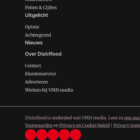
Feiten & Cijfers
Uitgelicht
Opinie
Achtergrond
Nieuws
Over Distrifood
Contact
Klantenservice
Adverteren
Werken bij VMN media
Distrifood is onderdeel van VMN media. Lees in
ons man
Voorwaarden
en
Privacy en Cookie beleid
|
Privacy inst