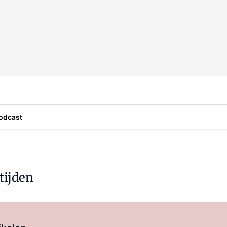
odcast
tijden
Log in
om dit artikel te lezen.