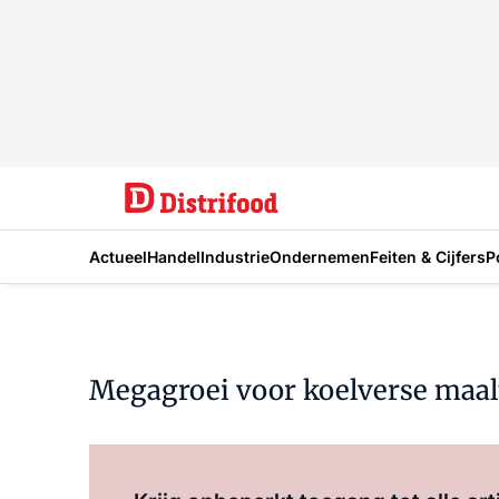
Actueel
Handel
Industrie
Ondernemen
Feiten & Cijfers
P
Megagroei voor koelverse maal