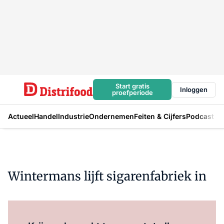
Start gratis
Inloggen
proefperiode
Actueel
Handel
Industrie
Ondernemen
Feiten & Cijfers
Podcast
Wintermans lijft sigarenfabriek in
Log in
om dit artikel te lezen.