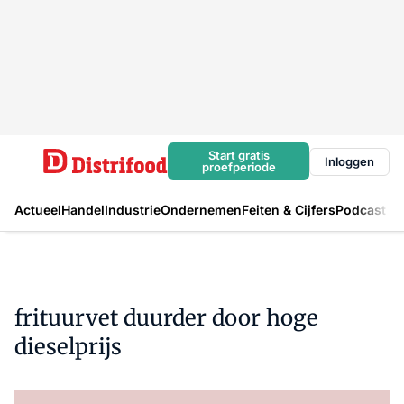
Start gratis
Inloggen
proefperiode
Actueel
Handel
Industrie
Ondernemen
Feiten & Cijfers
Podcast
frituurvet duurder door hoge
dieselprijs