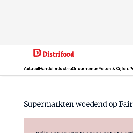
Actueel
Handel
Industrie
Ondernemen
Feiten & Cijfers
P
Supermarkten woedend op Fair