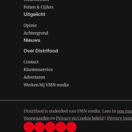
Feiten & Cijfers
Uitgelicht
Opinie
Achtergrond
Nieuws
Over Distrifood
Contact
Klantenservice
Adverteren
Werken bij VMN media
Distrifood is onderdeel van VMN media. Lees in
ons man
Voorwaarden
en
Privacy en Cookie beleid
|
Privacy inst