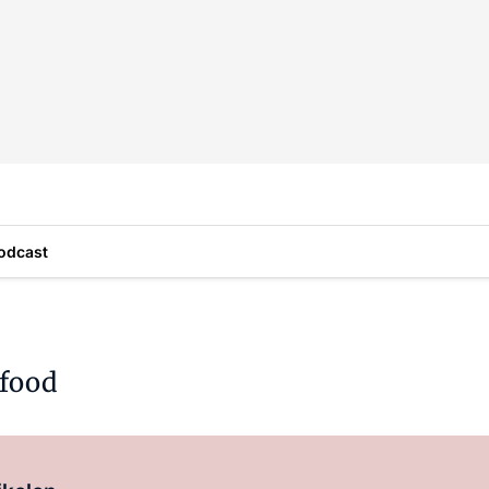
odcast
food
Log in
om dit artikel te lezen.