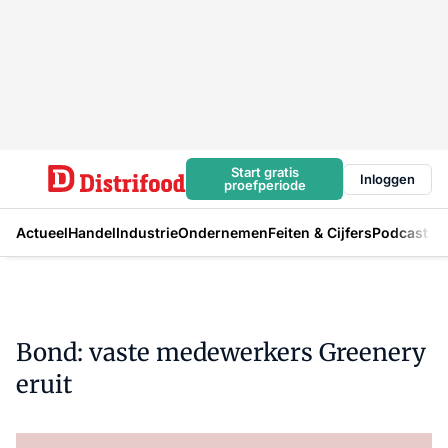
Start gratis
Inloggen
proefperiode
Actueel
Handel
Industrie
Ondernemen
Feiten & Cijfers
Podcast
Bond: vaste medewerkers Greenery
eruit