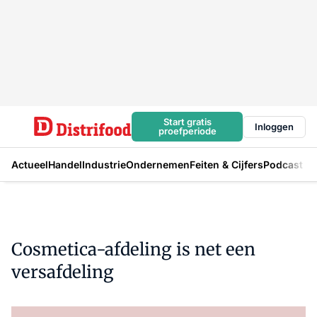
Start gratis
Inloggen
proefperiode
Actueel
Handel
Industrie
Ondernemen
Feiten & Cijfers
Podcast
Cosmetica-afdeling is net een
versafdeling