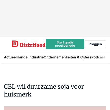
Start gratis
Inloggen
proefperiode
Actueel
Handel
Industrie
Ondernemen
Feiten & Cijfers
Podcast
CBL wil duurzame soja voor
huismerk