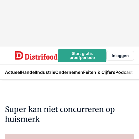
Start gratis
Inloggen
proefperiode
Actueel
Handel
Industrie
Ondernemen
Feiten & Cijfers
Podcast
Super kan niet concurreren op
huismerk