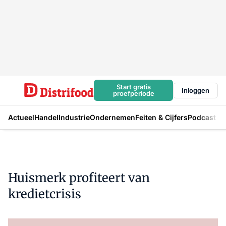
Start gratis
Inloggen
proefperiode
Actueel
Handel
Industrie
Ondernemen
Feiten & Cijfers
Podcast
Huismerk profiteert van
kredietcrisis