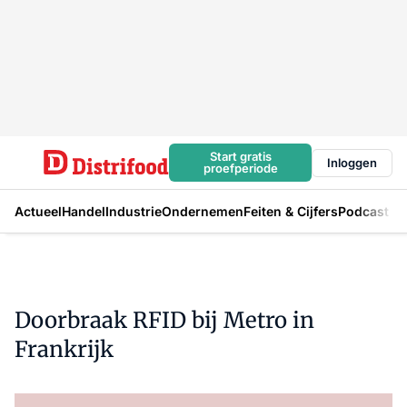
Start gratis
Inloggen
proefperiode
Actueel
Handel
Industrie
Ondernemen
Feiten & Cijfers
Podcast
Doorbraak RFID bij Metro in
Frankrijk