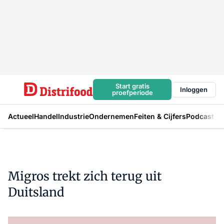
Start gratis
Inloggen
proefperiode
Actueel
Handel
Industrie
Ondernemen
Feiten & Cijfers
Podcast
Migros trekt zich terug uit
Duitsland