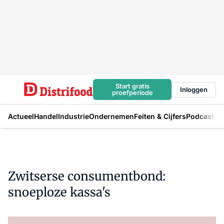
Start gratis
Inloggen
proefperiode
Actueel
Handel
Industrie
Ondernemen
Feiten & Cijfers
Podcast
Zwitserse consumentbond:
snoeploze kassa's