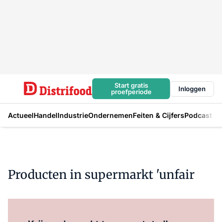
Start gratis
Inloggen
proefperiode
Actueel
Handel
Industrie
Ondernemen
Feiten & Cijfers
Podcast
Producten in supermarkt 'unfair
Log in
om dit artikel te lezen.