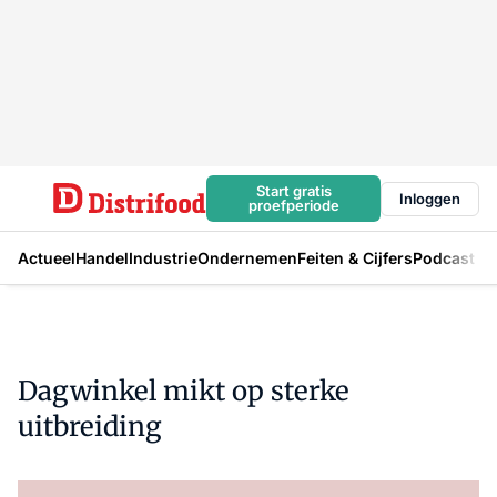
Start gratis
Inloggen
proefperiode
Actueel
Handel
Industrie
Ondernemen
Feiten & Cijfers
Podcast
Dagwinkel mikt op sterke
uitbreiding