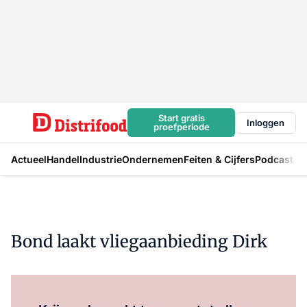
Start gratis
Inloggen
proefperiode
Actueel
Handel
Industrie
Ondernemen
Feiten & Cijfers
Podcast
Bond laakt vliegaanbieding Dirk
Log in
om dit artikel te lezen.