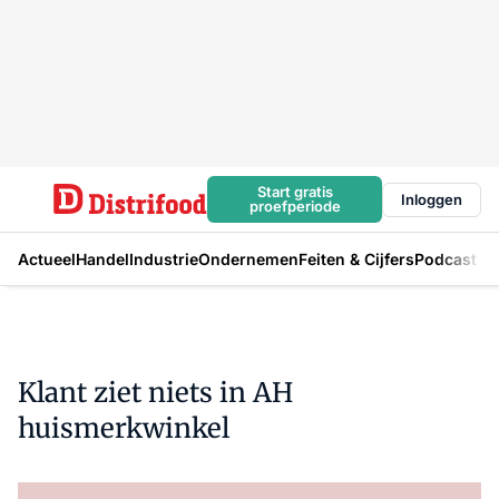
Start gratis
Inloggen
proefperiode
Actueel
Handel
Industrie
Ondernemen
Feiten & Cijfers
Podcast
Klant ziet niets in AH
huismerkwinkel