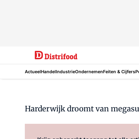
Actueel
Handel
Industrie
Ondernemen
Feiten & Cijfers
P
Harderwijk droomt van megas