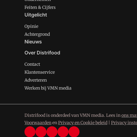
Feiten & Cijfers
Uitgelicht
Opinie
Achtergrond
Nieuws
Over Distrifood
Contact
Klantenservice
Adverteren
Werken bij VMN media
Distrifood is onderdeel van VMN media. Lees in
ons man
Voorwaarden
en
Privacy en Cookie beleid
|
Privacy inst