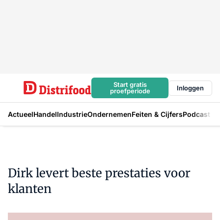
Start gratis
Inloggen
proefperiode
Actueel
Handel
Industrie
Ondernemen
Feiten & Cijfers
Podcast
Dirk levert beste prestaties voor
klanten