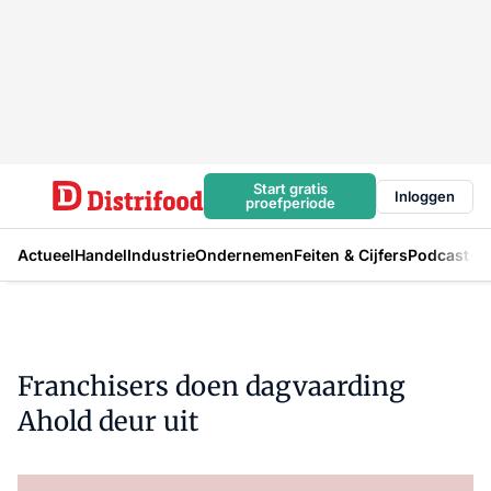
Start gratis
Inloggen
proefperiode
Actueel
Handel
Industrie
Ondernemen
Feiten & Cijfers
Podcast
Franchisers doen dagvaarding
Ahold deur uit