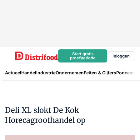
Start gratis
Inloggen
proefperiode
Actueel
Handel
Industrie
Ondernemen
Feiten & Cijfers
Podcast
Deli XL slokt De Kok
Horecagroothandel op