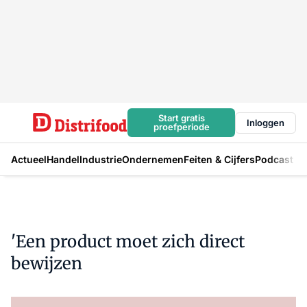
Start gratis
Inloggen
proefperiode
Actueel
Handel
Industrie
Ondernemen
Feiten & Cijfers
Podcast
'Een product moet zich direct
bewijzen